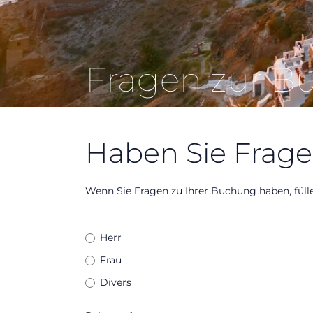
Fragen zur B
Haben Sie Frage
Wenn Sie Fragen zu Ihrer Buchung haben, füll
Herr
Anrede
*
Frau
Divers