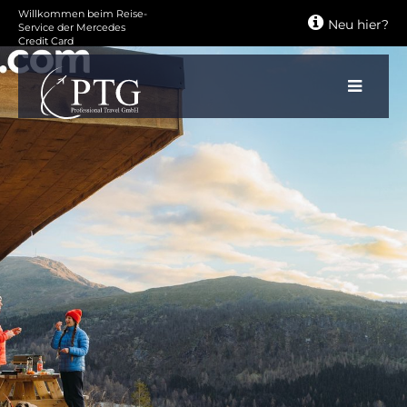
Zum
Willkommen beim Reise-
Neu hier?
Hauptinhalt
Service der Mercedes
Credit Card
springen