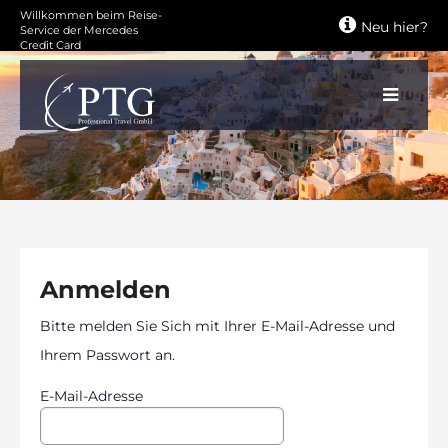
Zum
Willkommen beim Reise-
Neu hier?
Hauptinhalt
Service der Mercedes
Credit Card
springen
Anmelden
Bitte melden Sie Sich mit Ihrer E-Mail-Adresse und
Ihrem Passwort an.
E-Mail-Adresse